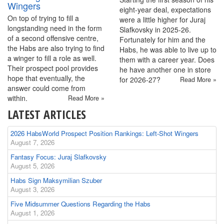
Wingers
eight-year deal, expectations
On top of trying to fill a
were a little higher for Juraj
longstanding need in the form
Slafkovsky in 2025-26.
of a second offensive centre,
Fortunately for him and the
the Habs are also trying to find
Habs, he was able to live up to
a winger to fill a role as well.
them with a career year. Does
Their prospect pool provides
he have another one in store
hope that eventually, the
for 2026-27?
Read More »
answer could come from
within.
Read More »
LATEST ARTICLES
2026 HabsWorld Prospect Position Rankings: Left-Shot Wingers
August 7, 2026
Fantasy Focus: Juraj Slafkovsky
August 5, 2026
Habs Sign Maksymilian Szuber
August 3, 2026
Five Midsummer Questions Regarding the Habs
August 1, 2026