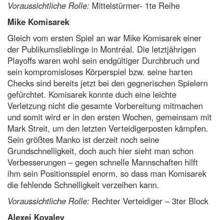
Voraussichtliche Rolle:
Mittelstürmer- 1te Reihe
Mike Komisarek
Gleich vom ersten Spiel an war Mike Komisarek einer
der Publikumslieblinge in Montréal. Die letztjährigen
Playoffs waren wohl sein endgültiger Durchbruch und
sein kompromisloses Körperspiel bzw. seine harten
Checks sind bereits jetzt bei den gegnerischen Spielern
gefürchtet. Komisarek konnte duch eine leichte
Verletzung nicht die gesamte Vorbereitung mitmachen
und somit wird er in den ersten Wochen, gemeinsam mit
Mark Streit, um den letzten Verteidigerposten kämpfen.
Sein größtes Manko ist derzeit noch seine
Grundschnelligkeit, doch auch hier sieht man schon
Verbesserungen – gegen schnelle Mannschaften hilft
ihm sein Positionsspiel enorm, so dass man Komisarek
die fehlende Schnelligkeit verzeihen kann.
Voraussichtliche Rolle:
Rechter Verteidiger – 3ter Block
Alexei Kovalev