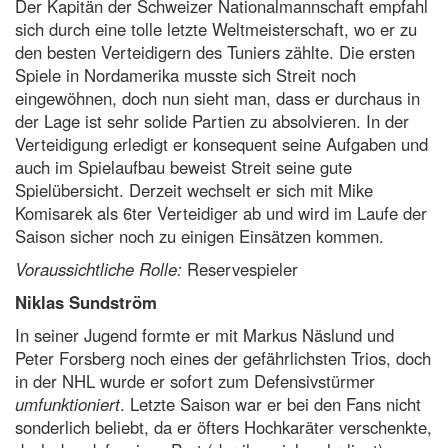
Der Kapitän der Schweizer Nationalmannschaft empfahl
sich durch eine tolle letzte Weltmeisterschaft, wo er zu
den besten Verteidigern des Tuniers zählte. Die ersten
Spiele in Nordamerika musste sich Streit noch
eingewöhnen, doch nun sieht man, dass er durchaus in
der Lage ist sehr solide Partien zu absolvieren. In der
Verteidigung erledigt er konsequent seine Aufgaben und
auch im Spielaufbau beweist Streit seine gute
Spielübersicht. Derzeit wechselt er sich mit Mike
Komisarek als 6ter Verteidiger ab und wird im Laufe der
Saison sicher noch zu einigen Einsätzen kommen.
Voraussichtliche Rolle:
Reservespieler
Niklas Sundström
In seiner Jugend formte er mit Markus Näslund und
Peter Forsberg noch eines der gefährlichsten Trios, doch
in der NHL wurde er sofort zum Defensivstürmer
umfunktioniert
. Letzte Saison war er bei den Fans nicht
sonderlich beliebt, da er öfters Hochkaräter verschenkte,