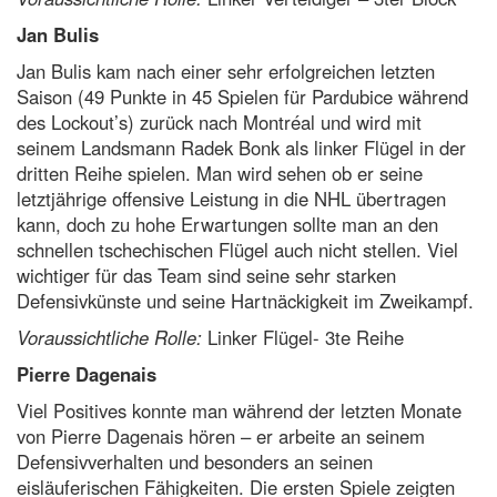
Jan Bulis
Jan Bulis kam nach einer sehr erfolgreichen letzten
Saison (49 Punkte in 45 Spielen für Pardubice während
des Lockout’s) zurück nach Montréal und wird mit
seinem Landsmann Radek Bonk als linker Flügel in der
dritten Reihe spielen. Man wird sehen ob er seine
letztjährige offensive Leistung in die NHL übertragen
kann, doch zu hohe Erwartungen sollte man an den
schnellen tschechischen Flügel auch nicht stellen. Viel
wichtiger für das Team sind seine sehr starken
Defensivkünste und seine Hartnäckigkeit im Zweikampf.
Voraussichtliche Rolle:
Linker Flügel- 3te Reihe
Pierre Dagenais
Viel Positives konnte man während der letzten Monate
von Pierre Dagenais hören – er arbeite an seinem
Defensivverhalten und besonders an seinen
eisläuferischen Fähigkeiten. Die ersten Spiele zeigten