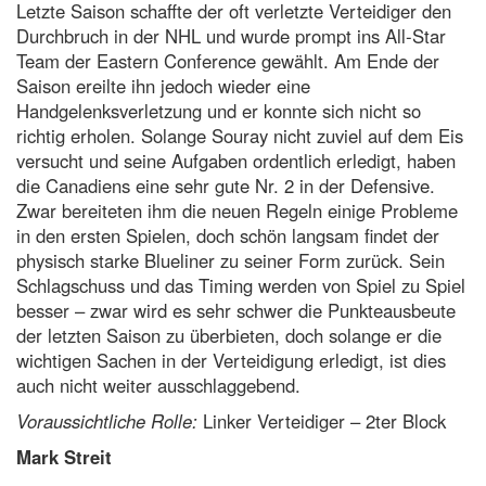
Letzte Saison schaffte der oft verletzte Verteidiger den
Durchbruch in der NHL und wurde prompt ins All-Star
Team der Eastern Conference gewählt. Am Ende der
Saison ereilte ihn jedoch wieder eine
Handgelenksverletzung und er konnte sich nicht so
richtig erholen. Solange Souray nicht zuviel auf dem Eis
versucht und seine Aufgaben ordentlich erledigt, haben
die Canadiens eine sehr gute Nr. 2 in der Defensive.
Zwar bereiteten ihm die neuen Regeln einige Probleme
in den ersten Spielen, doch schön langsam findet der
physisch starke Blueliner zu seiner Form zurück. Sein
Schlagschuss und das Timing werden von Spiel zu Spiel
besser – zwar wird es sehr schwer die Punkteausbeute
der letzten Saison zu überbieten, doch solange er die
wichtigen Sachen in der Verteidigung erledigt, ist dies
auch nicht weiter ausschlaggebend.
Voraussichtliche Rolle:
Linker Verteidiger – 2ter Block
Mark Streit