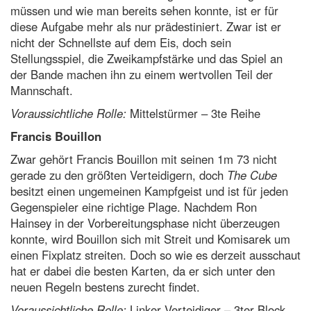
müssen und wie man bereits sehen konnte, ist er für
diese Aufgabe mehr als nur prädestiniert. Zwar ist er
nicht der Schnellste auf dem Eis, doch sein
Stellungsspiel, die Zweikampfstärke und das Spiel an
der Bande machen ihn zu einem wertvollen Teil der
Mannschaft.
Voraussichtliche Rolle:
Mittelstürmer – 3te Reihe
Francis Bouillon
Zwar gehört Francis Bouillon mit seinen 1m 73 nicht
gerade zu den größten Verteidigern, doch
The Cube
besitzt einen ungemeinen Kampfgeist und ist für jeden
Gegenspieler eine richtige Plage. Nachdem Ron
Hainsey in der Vorbereitungsphase nicht überzeugen
konnte, wird Bouillon sich mit Streit und Komisarek um
einen Fixplatz streiten. Doch so wie es derzeit ausschaut
hat er dabei die besten Karten, da er sich unter den
neuen Regeln bestens zurecht findet.
Voraussichtliche Rolle:
Linker Verteidiger – 3ter Block