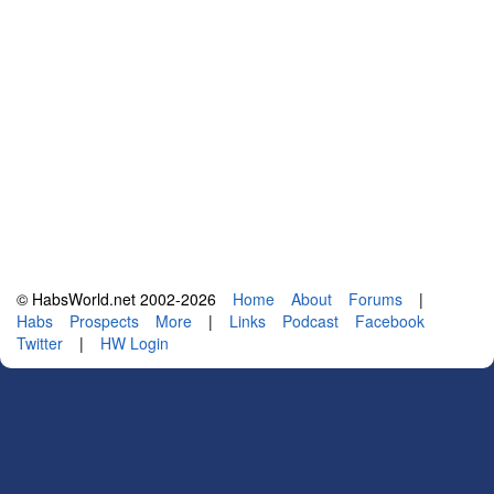
© HabsWorld.net 2002-2026
Home
About
Forums
|
Habs
Prospects
More
|
Links
Podcast
Facebook
Twitter
|
HW Login