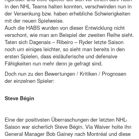
in den NHL Teams halten konnten, verschwinden nun in
der Versenkung bzw. haben erhebliche Schwierigkeiten
mit der neuen Spielweise.
Auch die HABS wurden von dieser Entwicklung nicht
verschont, wie man am Beispiel der zweiten Reihe sieht.
Taten sich Dagenais – Ribeiro – Ryder letzte Saison
noch um einiges leichter, so sieht man bereits in den
ersten Spielen, dass eisläuferische und defensive
Fähigkeiten nun mehr denn je gefragt sind.
Doch nun zu den Bewertungen / Kritiken / Prognosen
der einzelnen Spieler:
Steve Bégin
Eine der positivsten Überraschungen der letzten NHL-
Saison war sicherlich Steve Bégin. Via Waiver holte ihn
General Manager Bob Gainey nach Montréal und diese