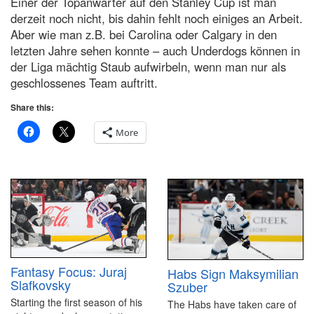
Einer der Topanwärter auf den Stanley Cup ist man
derzeit noch nicht, bis dahin fehlt noch einiges an Arbeit.
Aber wie man z.B. bei Carolina oder Calgary in den
letzten Jahre sehen konnte – auch Underdogs können in
der Liga mächtig Staub aufwirbeln, wenn man nur als
geschlossenes Team auftritt.
Share this:
More
Fantasy Focus: Juraj
Habs Sign Maksymilian
Slafkovsky
Szuber
Starting the first season of his
The Habs have taken care of