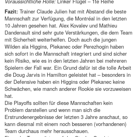
Voraussichtliche Rolle:
Linker Flügel – 1te Reihe
Fazit:
Trainer Claude Julien hat mit Abstand die beste
Mannschaft zur Verfügung, die Montréal in den letzten
10 Jahren gesehen hat. Alex Kovalev und Mathieu
Dandenault sind sehr gute Verstärkungen, die dem Team
mit Sicherheit weiterhelfen. Doch auch die jungen
Wilden ala Higgins, Plekanec oder Perezhogin haben
sich sofort in die Mannschaft integriert und sind sicher
kein Risiko, wie es in den letzten Jahren bei mehreren
Spielern der Fall war. Ein Grund dafür ist die tolle Arbeit
die Doug Jarvis in Hamilton geleistet hat – besonders in
der Defensive haben ein Higgins oder Plekanec keine
Schwächen, wie manch anderer Rookie sie vorzuweisen
hat.
Die Playoffs sollten für diese Mannschaften kein
Problem darstellen und wenn man sich die
Erstrundenergebnisse der letzten 3 Jahre anschaut, so
kann diesmal mit einem noch besseren (vorhandenen)
Team durchaus mehr herausschauen.