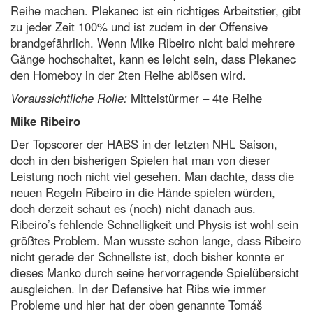
Reihe machen. Plekanec ist ein richtiges Arbeitstier, gibt
zu jeder Zeit 100% und ist zudem in der Offensive
brandgefährlich. Wenn Mike Ribeiro nicht bald mehrere
Gänge hochschaltet, kann es leicht sein, dass Plekanec
den Homeboy in der 2ten Reihe ablösen wird.
Voraussichtliche Rolle:
Mittelstürmer – 4te Reihe
Mike Ribeiro
Der Topscorer der HABS in der letzten NHL Saison,
doch in den bisherigen Spielen hat man von dieser
Leistung noch nicht viel gesehen. Man dachte, dass die
neuen Regeln Ribeiro in die Hände spielen würden,
doch derzeit schaut es (noch) nicht danach aus.
Ribeiro’s fehlende Schnelligkeit und Physis ist wohl sein
größtes Problem. Man wusste schon lange, dass Ribeiro
nicht gerade der Schnellste ist, doch bisher konnte er
dieses Manko durch seine hervorragende Spielübersicht
ausgleichen. In der Defensive hat Ribs wie immer
Probleme und hier hat der oben genannte Tomáš